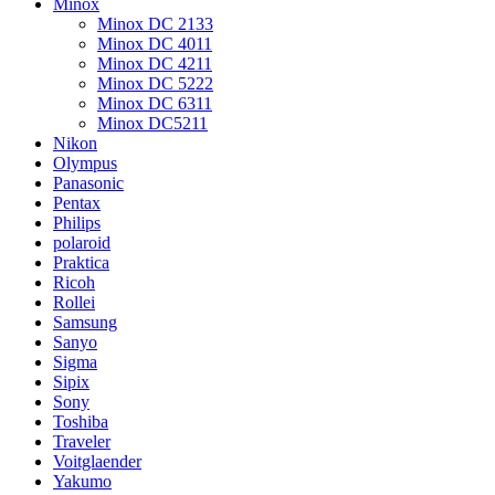
Minox
Minox DC 2133
Minox DC 4011
Minox DC 4211
Minox DC 5222
Minox DC 6311
Minox DC5211
Nikon
Olympus
Panasonic
Pentax
Philips
polaroid
Praktica
Ricoh
Rollei
Samsung
Sanyo
Sigma
Sipix
Sony
Toshiba
Traveler
Voitglaender
Yakumo