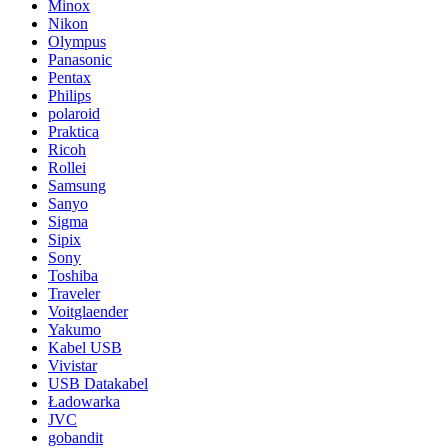
Minox
Nikon
Olympus
Panasonic
Pentax
Philips
polaroid
Praktica
Ricoh
Rollei
Samsung
Sanyo
Sigma
Sipix
Sony
Toshiba
Traveler
Voitglaender
Yakumo
Kabel USB
Vivistar
USB Datakabel
Ładowarka
JVC
gobandit