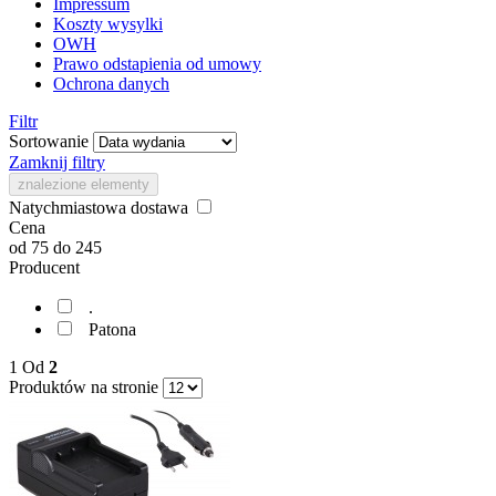
Impressum
Koszty wysylki
OWH
Prawo odstapienia od umowy
Ochrona danych
Filtr
Sortowanie
Zamknij filtry
znalezione elementy
Natychmiastowa dostawa
Cena
od
75
do
245
Producent
.
Patona
1
Od
2
Produktów na stronie