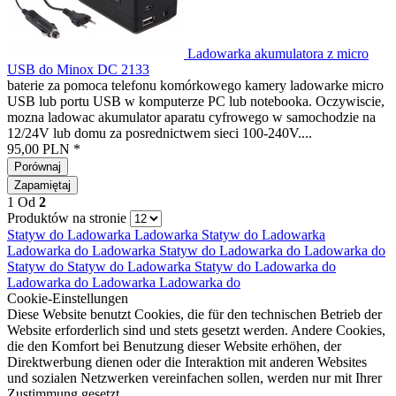
Ladowarka akumulatora z micro
USB do Minox DC 2133
baterie za pomoca telefonu komórkowego kamery ladowarke micro
USB lub portu USB w komputerze PC lub notebooka. Oczywiscie,
mozna ladowac akumulator aparatu cyfrowego w samochodzie na
12/24V lub domu za posrednictwem sieci 100-240V....
95,00 PLN *
Porównaj
Zapamiętaj
1
Od
2
Produktów na stronie
Statyw do
Ladowarka
Ladowarka
Statyw do
Ladowarka
Ladowarka do
Ladowarka
Statyw do
Ladowarka do
Ladowarka do
Statyw do
Statyw do
Ladowarka
Statyw do
Ladowarka do
Ladowarka do
Ladowarka
Ladowarka do
Cookie-Einstellungen
Diese Website benutzt Cookies, die für den technischen Betrieb der
Website erforderlich sind und stets gesetzt werden. Andere Cookies,
die den Komfort bei Benutzung dieser Website erhöhen, der
Direktwerbung dienen oder die Interaktion mit anderen Websites
und sozialen Netzwerken vereinfachen sollen, werden nur mit Ihrer
Zustimmung gesetzt.