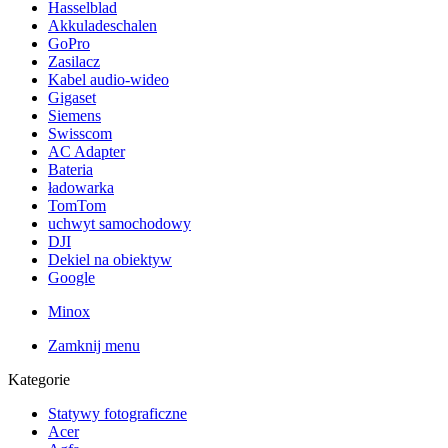
Hasselblad
Akkuladeschalen
GoPro
Zasilacz
Kabel audio-wideo
Gigaset
Siemens
Swisscom
AC Adapter
Bateria
ładowarka
TomTom
uchwyt samochodowy
DJI
Dekiel na obiektyw
Google
Minox
Zamknij menu
Kategorie
Statywy fotograficzne
Acer