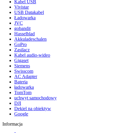
Kabel USB
Vivistar
USB Datakabel
Ładowarka
JVC
gobandit
Hasselblad
Akkuladeschalen
GoPro
Zasilacz
Kabel audio-wideo
Gigaset
Siemens
Swisscom
AC Adapter
Bateria
ładowarka
TomTom
uchwyt samochodowy
DJI
Dekiel na obiektyw
Google
Informacja