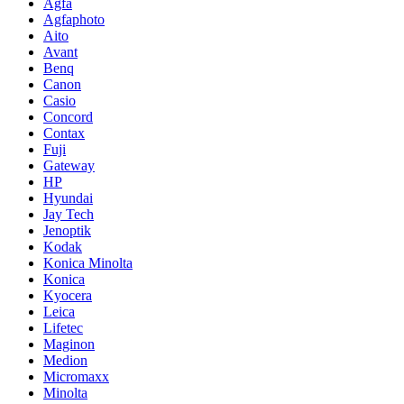
Agfa
Agfaphoto
Aito
Avant
Benq
Canon
Casio
Concord
Contax
Fuji
Gateway
HP
Hyundai
Jay Tech
Jenoptik
Kodak
Konica Minolta
Konica
Kyocera
Leica
Lifetec
Maginon
Medion
Micromaxx
Minolta