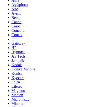
Agfa
Agfaphoto
Aito
Avant
Benq
Canon
Casio
Concord
Contax
Fuji
Gateway
HP
Hyundai
Jay Tech
Jenoptik
Kodak
Konica Minolta
Konica
Kyocera
Leica
Lifetec
Maginon
Medion
Micromaxx
Minolta