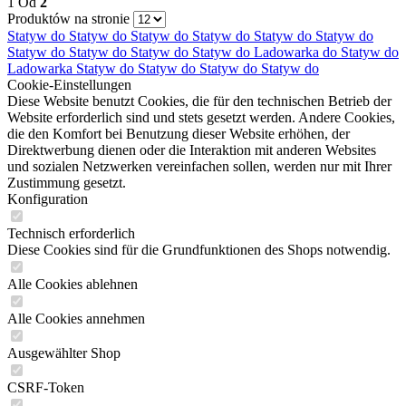
1
Od
2
Produktów na stronie
Statyw do
Statyw do
Statyw do
Statyw do
Statyw do
Statyw do
Statyw do
Statyw do
Statyw do
Statyw do
Ladowarka do
Statyw do
Ladowarka
Statyw do
Statyw do
Statyw do
Statyw do
Cookie-Einstellungen
Diese Website benutzt Cookies, die für den technischen Betrieb der
Website erforderlich sind und stets gesetzt werden. Andere Cookies,
die den Komfort bei Benutzung dieser Website erhöhen, der
Direktwerbung dienen oder die Interaktion mit anderen Websites
und sozialen Netzwerken vereinfachen sollen, werden nur mit Ihrer
Zustimmung gesetzt.
Konfiguration
Technisch erforderlich
Diese Cookies sind für die Grundfunktionen des Shops notwendig.
Alle Cookies ablehnen
Alle Cookies annehmen
Ausgewählter Shop
CSRF-Token