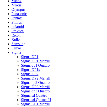
Minox
Nikon
Olympus
Panasonic
Pentax
Philips
polaroid
Praktica
Ricoh
Rollei
Samsung
Sanyo
Sigma
Sigma DP1
Sigma DP1 Merrill
Sigma dp1 Quattro
Sigma DP1s
Sigma DP2
Sigma DP2 Merrill
Sigma dp2 Quattro
Sigma DP3 Merrill
Sigma dp3 Quattro
Sigma sd Quattro
Sigma sd Quattro H
Sigma SD1 Merrill