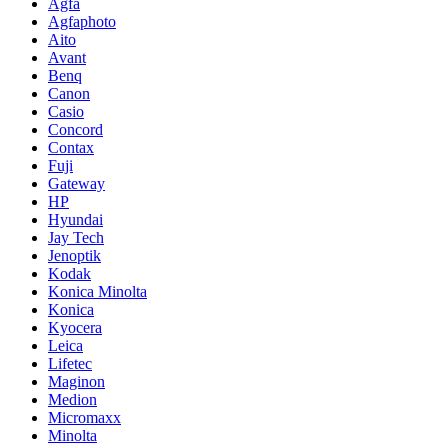
Agfa
Agfaphoto
Aito
Avant
Benq
Canon
Casio
Concord
Contax
Fuji
Gateway
HP
Hyundai
Jay Tech
Jenoptik
Kodak
Konica Minolta
Konica
Kyocera
Leica
Lifetec
Maginon
Medion
Micromaxx
Minolta