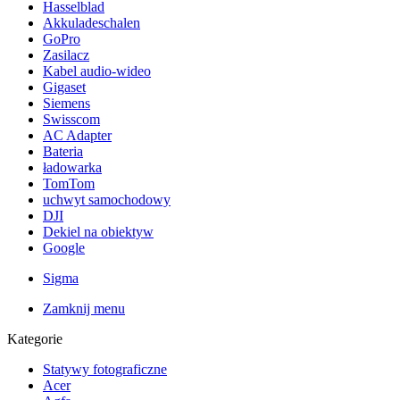
Hasselblad
Akkuladeschalen
GoPro
Zasilacz
Kabel audio-wideo
Gigaset
Siemens
Swisscom
AC Adapter
Bateria
ładowarka
TomTom
uchwyt samochodowy
DJI
Dekiel na obiektyw
Google
Sigma
Zamknij menu
Kategorie
Statywy fotograficzne
Acer