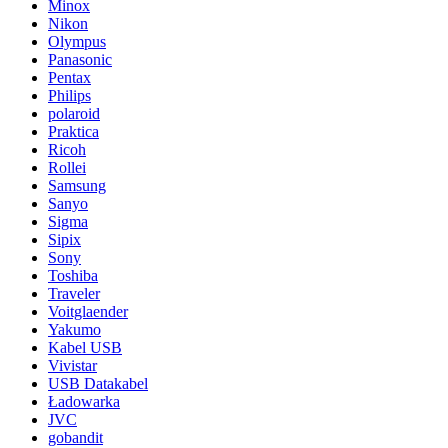
Minox
Nikon
Olympus
Panasonic
Pentax
Philips
polaroid
Praktica
Ricoh
Rollei
Samsung
Sanyo
Sigma
Sipix
Sony
Toshiba
Traveler
Voitglaender
Yakumo
Kabel USB
Vivistar
USB Datakabel
Ładowarka
JVC
gobandit