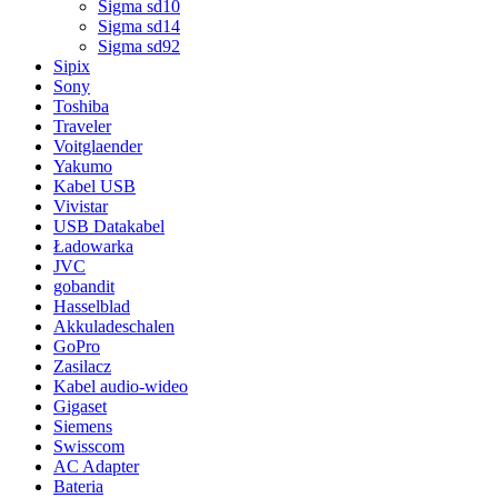
Sigma sd10
Sigma sd14
Sigma sd92
Sipix
Sony
Toshiba
Traveler
Voitglaender
Yakumo
Kabel USB
Vivistar
USB Datakabel
Ładowarka
JVC
gobandit
Hasselblad
Akkuladeschalen
GoPro
Zasilacz
Kabel audio-wideo
Gigaset
Siemens
Swisscom
AC Adapter
Bateria