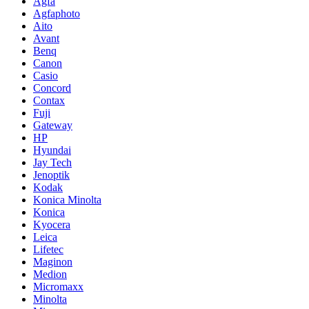
Agfa
Agfaphoto
Aito
Avant
Benq
Canon
Casio
Concord
Contax
Fuji
Gateway
HP
Hyundai
Jay Tech
Jenoptik
Kodak
Konica Minolta
Konica
Kyocera
Leica
Lifetec
Maginon
Medion
Micromaxx
Minolta