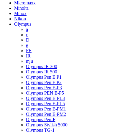
Micromaxx
Minolta
Minox
Nikon
Olympus
a
c
D
e
FE
IR
mju
Olympus IR 300
Olympus IR 500
Olympus Pen E P1
Olympus Pen E P2
Olympus Pen E-P3
Olympus PEN E-P5
Olympus Pen E-PL3
Olympus Pen E-PL5
Olympus Pen E-PM1
Olympus Pen E-PM2
Olympus Pen-F
Olympus Stylish 5000
Olympus TG-1