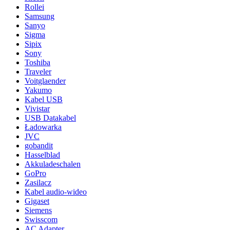
Rollei
Samsung
Sanyo
Sigma
Sipix
Sony
Toshiba
Traveler
Voitglaender
Yakumo
Kabel USB
Vivistar
USB Datakabel
Ładowarka
JVC
gobandit
Hasselblad
Akkuladeschalen
GoPro
Zasilacz
Kabel audio-wideo
Gigaset
Siemens
Swisscom
AC Adapter