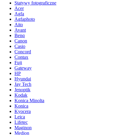
Statywy fotograficzne
Acer
Agfa
Agfaphoto
Aito
Avant
Benq
Canon
Casio
Concord
Contax
Fuji
Gateway
HP
Hyundai
Jay Tech
Jenoptik
Kodak
Konica Minolta
Konica
Kyocera
Leica
Lifetec
Maginon
Medion