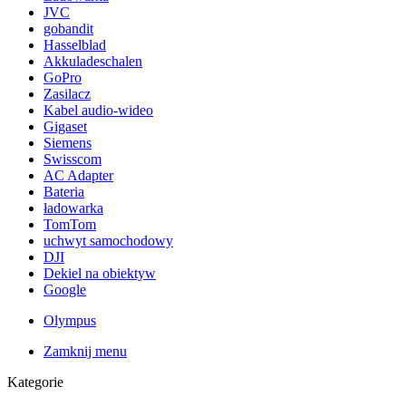
JVC
gobandit
Hasselblad
Akkuladeschalen
GoPro
Zasilacz
Kabel audio-wideo
Gigaset
Siemens
Swisscom
AC Adapter
Bateria
ładowarka
TomTom
uchwyt samochodowy
DJI
Dekiel na obiektyw
Google
Olympus
Zamknij menu
Kategorie