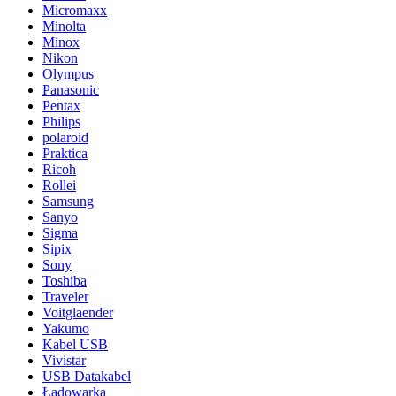
Micromaxx
Minolta
Minox
Nikon
Olympus
Panasonic
Pentax
Philips
polaroid
Praktica
Ricoh
Rollei
Samsung
Sanyo
Sigma
Sipix
Sony
Toshiba
Traveler
Voitglaender
Yakumo
Kabel USB
Vivistar
USB Datakabel
Ładowarka