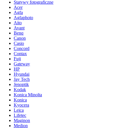
Statywy fotograficzne
Acer
Agfa
Agfaphoto
Aito
Avant
Benq
Canon
Casio
Concord
Contax
Fuji
Gateway
HP
Hyundai
Jay Tech
Jenoptik
Kodak
Konica Minolta
Konica
Kyocera
Leica
Lifetec
Maginon
Medion