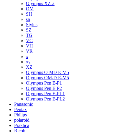
Olympus XZ-2
OM
SH
sp
Stylus
SZ
TG
VG
VH
VR
x
xy
XZ
Olympus O-MD E-M5
Olympus OM-D E-M5
Olympus Pen E-P1
Olympus Pen E-P2
Olympus Pen E-PL1
Olympus Pen E-PL2
Panasonic
Pentax
Philips
polaroid
Praktica
Ricoh