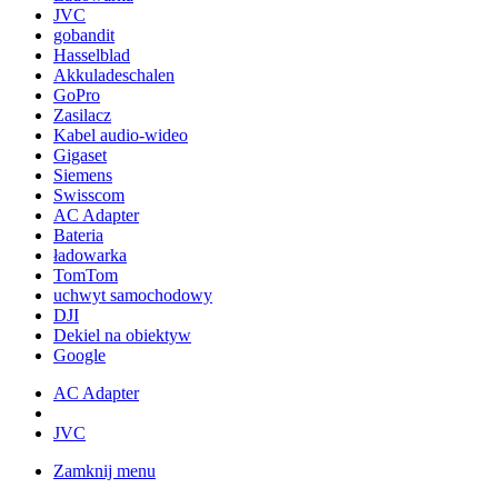
JVC
gobandit
Hasselblad
Akkuladeschalen
GoPro
Zasilacz
Kabel audio-wideo
Gigaset
Siemens
Swisscom
AC Adapter
Bateria
ładowarka
TomTom
uchwyt samochodowy
DJI
Dekiel na obiektyw
Google
AC Adapter
JVC
Zamknij menu