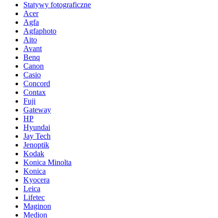
Statywy fotograficzne
Acer
Agfa
Agfaphoto
Aito
Avant
Benq
Canon
Casio
Concord
Contax
Fuji
Gateway
HP
Hyundai
Jay Tech
Jenoptik
Kodak
Konica Minolta
Konica
Kyocera
Leica
Lifetec
Maginon
Medion