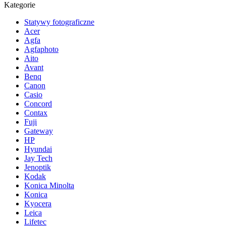
Kategorie
Statywy fotograficzne
Acer
Agfa
Agfaphoto
Aito
Avant
Benq
Canon
Casio
Concord
Contax
Fuji
Gateway
HP
Hyundai
Jay Tech
Jenoptik
Kodak
Konica Minolta
Konica
Kyocera
Leica
Lifetec