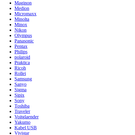
Maginon
Medion
Micromaxx
Minolta
Minox
Nikon
Olympus
Panasonic
Pentax
Philips
polaroid
Praktica
Ricoh
Rollei
Samsung
Sanyo
Sigma
Sipix
Sony
Toshiba
Traveler
Voitglaender
Yakumo
Kabel USB
Vivistar