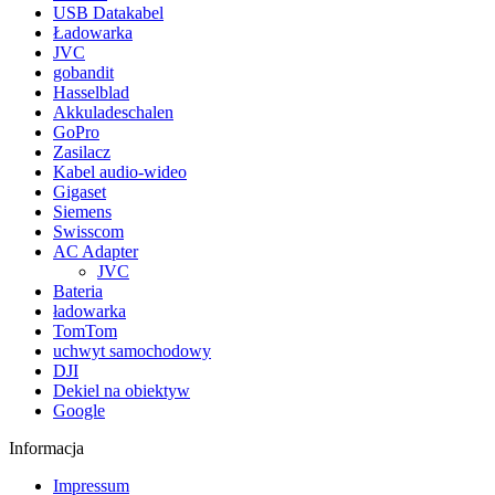
USB Datakabel
Ładowarka
JVC
gobandit
Hasselblad
Akkuladeschalen
GoPro
Zasilacz
Kabel audio-wideo
Gigaset
Siemens
Swisscom
AC Adapter
JVC
Bateria
ładowarka
TomTom
uchwyt samochodowy
DJI
Dekiel na obiektyw
Google
Informacja
Impressum