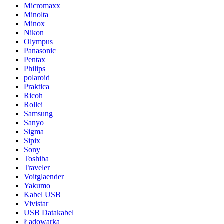
Micromaxx
Minolta
Minox
Nikon
Olympus
Panasonic
Pentax
Philips
polaroid
Praktica
Ricoh
Rollei
Samsung
Sanyo
Sigma
Sipix
Sony
Toshiba
Traveler
Voitglaender
Yakumo
Kabel USB
Vivistar
USB Datakabel
Ładowarka