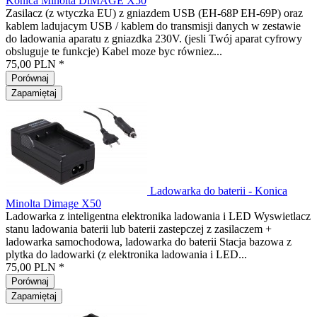
Konica Minolta DiMAGE X50
Zasilacz (z wtyczka EU) z gniazdem USB (EH-68P EH-69P) oraz
kablem ladujacym USB / kablem do transmisji danych w zestawie
do ladowania aparatu z gniazdka 230V. (jesli Twój aparat cyfrowy
obsluguje te funkcje) Kabel moze byc równiez...
75,00 PLN *
Porównaj
Zapamiętaj
Ladowarka do baterii - Konica
Minolta Dimage X50
Ladowarka z inteligentna elektronika ladowania i LED Wyswietlacz
stanu ladowania baterii lub baterii zastepczej z zasilaczem +
ladowarka samochodowa, ladowarka do baterii Stacja bazowa z
plytka do ladowarki (z elektronika ladowania i LED...
75,00 PLN *
Porównaj
Zapamiętaj