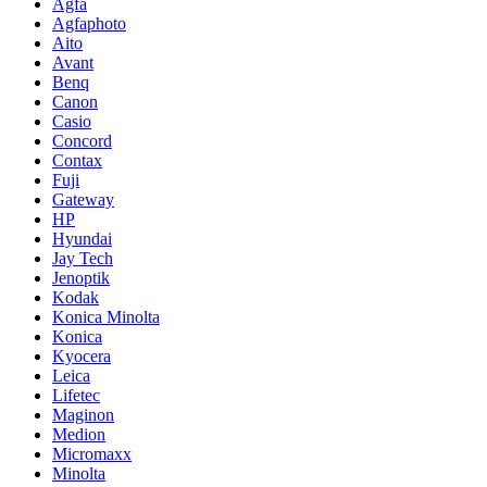
Agfa
Agfaphoto
Aito
Avant
Benq
Canon
Casio
Concord
Contax
Fuji
Gateway
HP
Hyundai
Jay Tech
Jenoptik
Kodak
Konica Minolta
Konica
Kyocera
Leica
Lifetec
Maginon
Medion
Micromaxx
Minolta