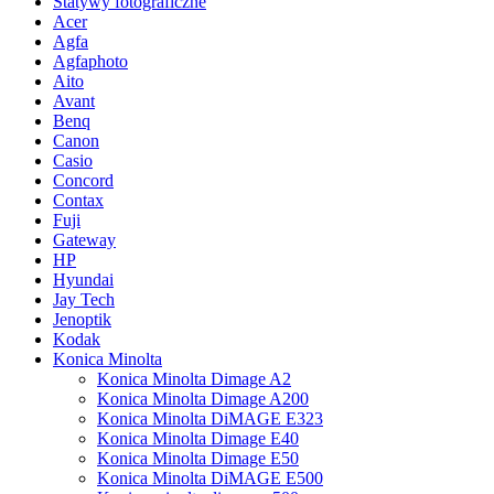
Statywy fotograficzne
Acer
Agfa
Agfaphoto
Aito
Avant
Benq
Canon
Casio
Concord
Contax
Fuji
Gateway
HP
Hyundai
Jay Tech
Jenoptik
Kodak
Konica Minolta
Konica Minolta Dimage A2
Konica Minolta Dimage A200
Konica Minolta DiMAGE E323
Konica Minolta Dimage E40
Konica Minolta Dimage E50
Konica Minolta DiMAGE E500