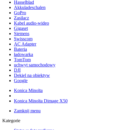
Hasselblad
Akkuladeschalen
GoPro
Zasilacz
Kabel audio-wideo
Gigaset
Siemens
Swisscom
AC Adapter
Bateria
ładowarka
TomTom
uchwyt samochodowy
DJI
Dekiel na obiektyw
Google
Konica Minolta
Konica Minolta Dimage X50
Zamknij menu
Kategorie