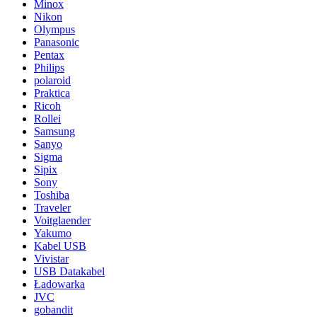
Minox
Nikon
Olympus
Panasonic
Pentax
Philips
polaroid
Praktica
Ricoh
Rollei
Samsung
Sanyo
Sigma
Sipix
Sony
Toshiba
Traveler
Voitglaender
Yakumo
Kabel USB
Vivistar
USB Datakabel
Ładowarka
JVC
gobandit