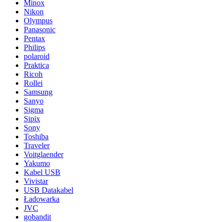
Minox
Nikon
Olympus
Panasonic
Pentax
Philips
polaroid
Praktica
Ricoh
Rollei
Samsung
Sanyo
Sigma
Sipix
Sony
Toshiba
Traveler
Voitglaender
Yakumo
Kabel USB
Vivistar
USB Datakabel
Ładowarka
JVC
gobandit