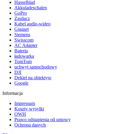
Hasselblad
Akkuladeschalen
GoPro
Zasilacz
Kabel audio-wideo
Gigaset
Siemens
Swisscom
AC Adapter
Bateria
ładowarka
TomTom
uchwyt samochodowy
DJI
Dekiel na obiektyw
Google
Informacja
Impressum
Koszty wysylki
OWH
Prawo odstapienia od umowy
Ochrona danych