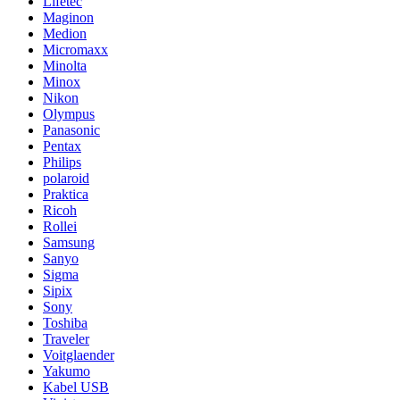
Lifetec
Maginon
Medion
Micromaxx
Minolta
Minox
Nikon
Olympus
Panasonic
Pentax
Philips
polaroid
Praktica
Ricoh
Rollei
Samsung
Sanyo
Sigma
Sipix
Sony
Toshiba
Traveler
Voitglaender
Yakumo
Kabel USB