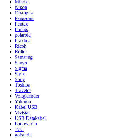
Minox
Nikon
Olympus
Panasonic
Pentax
Philips
polaroid
Praktica
Ricoh
Rollei
Samsung
Sanyo
Sigma
Sipix
Sony
Toshiba
Traveler
Voitglaender
Yakumo
Kabel USB
Vivistar
USB Datakabel
Ładowarka
JVC
gobandit