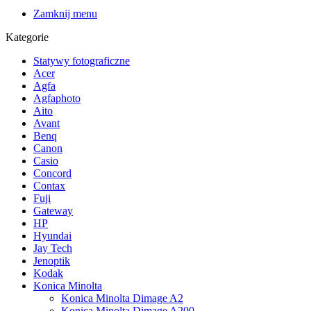
Zamknij menu
Kategorie
Statywy fotograficzne
Acer
Agfa
Agfaphoto
Aito
Avant
Benq
Canon
Casio
Concord
Contax
Fuji
Gateway
HP
Hyundai
Jay Tech
Jenoptik
Kodak
Konica Minolta
Konica Minolta Dimage A2
Konica Minolta Dimage A200