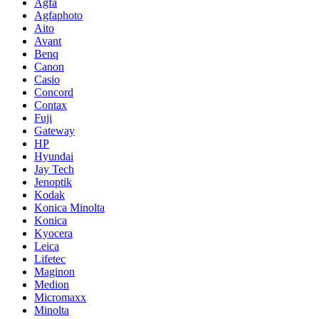
Agfa
Agfaphoto
Aito
Avant
Benq
Canon
Casio
Concord
Contax
Fuji
Gateway
HP
Hyundai
Jay Tech
Jenoptik
Kodak
Konica Minolta
Konica
Kyocera
Leica
Lifetec
Maginon
Medion
Micromaxx
Minolta