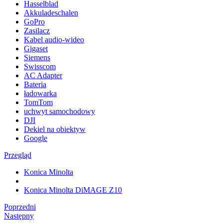
Hasselblad
Akkuladeschalen
GoPro
Zasilacz
Kabel audio-wideo
Gigaset
Siemens
Swisscom
AC Adapter
Bateria
ładowarka
TomTom
uchwyt samochodowy
DJI
Dekiel na obiektyw
Google
Przegląd
Konica Minolta
Konica Minolta DiMAGE Z10
Poprzedni
Następny