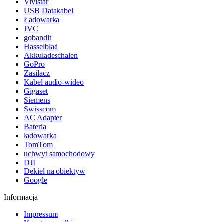
Vivistar
USB Datakabel
Ładowarka
JVC
gobandit
Hasselblad
Akkuladeschalen
GoPro
Zasilacz
Kabel audio-wideo
Gigaset
Siemens
Swisscom
AC Adapter
Bateria
ładowarka
TomTom
uchwyt samochodowy
DJI
Dekiel na obiektyw
Google
Informacja
Impressum