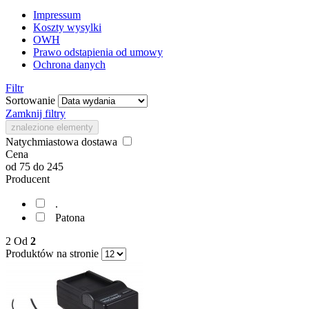
Impressum
Koszty wysylki
OWH
Prawo odstapienia od umowy
Ochrona danych
Filtr
Sortowanie
Zamknij filtry
znalezione elementy
Natychmiastowa dostawa
Cena
od
75
do
245
Producent
.
Patona
2
Od
2
Produktów na stronie