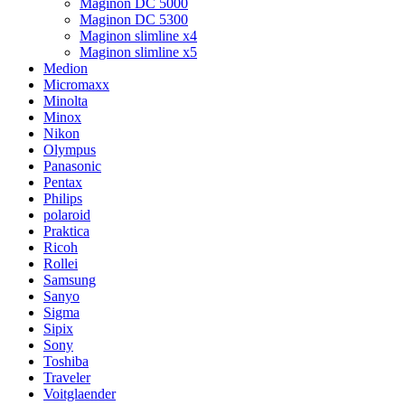
Maginon DC 5000
Maginon DC 5300
Maginon slimline x4
Maginon slimline x5
Medion
Micromaxx
Minolta
Minox
Nikon
Olympus
Panasonic
Pentax
Philips
polaroid
Praktica
Ricoh
Rollei
Samsung
Sanyo
Sigma
Sipix
Sony
Toshiba
Traveler
Voitglaender