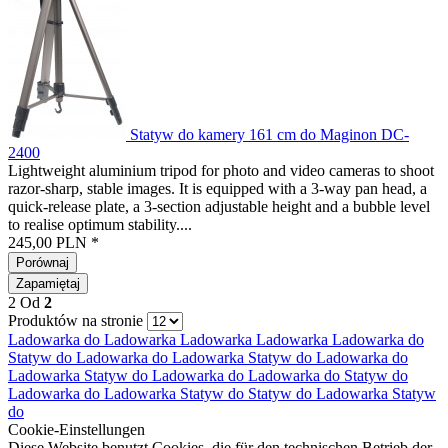
Statyw do kamery 161 cm do Maginon DC-
2400
Lightweight aluminium tripod for photo and video cameras to shoot
razor-sharp, stable images. It is equipped with a 3-way pan head, a
quick-release plate, a 3-section adjustable height and a bubble level
to realise optimum stability....
245,00 PLN *
Porównaj
Zapamiętaj
2
Od
2
Produktów na stronie
Ladowarka do
Ladowarka
Ladowarka
Ladowarka
Ladowarka do
Statyw do
Ladowarka do
Ladowarka
Statyw do
Ladowarka do
Ladowarka
Statyw do
Ladowarka do
Ladowarka do
Statyw do
Ladowarka do
Ladowarka
Statyw do
Statyw do
Ladowarka
Statyw
do
Cookie-Einstellungen
Diese Website benutzt Cookies, die für den technischen Betrieb der