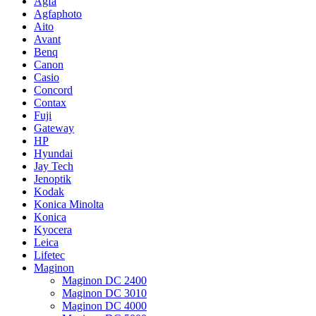
Agfa
Agfaphoto
Aito
Avant
Benq
Canon
Casio
Concord
Contax
Fuji
Gateway
HP
Hyundai
Jay Tech
Jenoptik
Kodak
Konica Minolta
Konica
Kyocera
Leica
Lifetec
Maginon
Maginon DC 2400
Maginon DC 3010
Maginon DC 4000