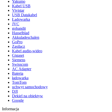
Yakumo
Kabel USB
Vivistar
USB Datakabel
Ładowarka
JVC
gobandit
Hasselblad
Akkuladeschalen
GoPro
Zasilacz
Kabel audio-wideo
Gigaset
Siemens
Swisscom
AC Adapter
Bateria
ładowarka
TomTom
uchwyt samochodowy
DJI
Dekiel na obiektyw
Google
Informacja