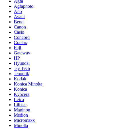
Agfa
Agfaphoto
Aito
Avant
Benq
Canon
Casio
Concord
Contax
Fuji
Gateway
HP
Hyundai
Jay Tech
Jenoptik
Kodak
Konica Minolta
Konica
Kyocera
Leica
Lifetec
Maginon
Medion
Micromaxx
Minolta