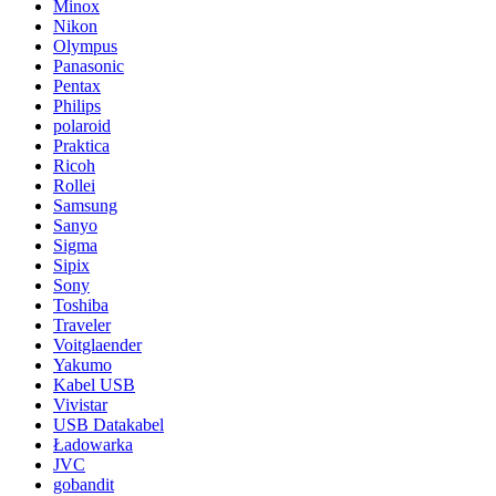
Minox
Nikon
Olympus
Panasonic
Pentax
Philips
polaroid
Praktica
Ricoh
Rollei
Samsung
Sanyo
Sigma
Sipix
Sony
Toshiba
Traveler
Voitglaender
Yakumo
Kabel USB
Vivistar
USB Datakabel
Ładowarka
JVC
gobandit