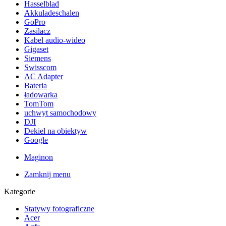
Hasselblad
Akkuladeschalen
GoPro
Zasilacz
Kabel audio-wideo
Gigaset
Siemens
Swisscom
AC Adapter
Bateria
ładowarka
TomTom
uchwyt samochodowy
DJI
Dekiel na obiektyw
Google
Maginon
Zamknij menu
Kategorie
Statywy fotograficzne
Acer