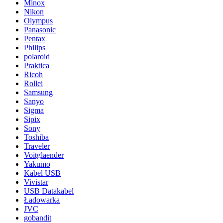
Minox
Nikon
Olympus
Panasonic
Pentax
Philips
polaroid
Praktica
Ricoh
Rollei
Samsung
Sanyo
Sigma
Sipix
Sony
Toshiba
Traveler
Voitglaender
Yakumo
Kabel USB
Vivistar
USB Datakabel
Ładowarka
JVC
gobandit