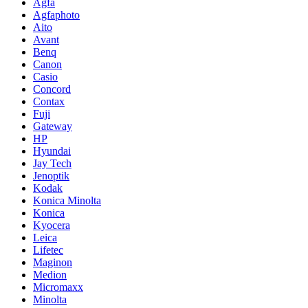
Agfa
Agfaphoto
Aito
Avant
Benq
Canon
Casio
Concord
Contax
Fuji
Gateway
HP
Hyundai
Jay Tech
Jenoptik
Kodak
Konica Minolta
Konica
Kyocera
Leica
Lifetec
Maginon
Medion
Micromaxx
Minolta