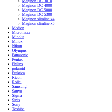
Maginon DC 3010
Maginon DC 4000
Maginon DC 5000
Maginon DC 5300
Maginon slimline x4
Maginon slimline x5
Medion
Micromaxx
Minolta
Minox
Nikon
Olympus
Panasonic
Pentax
Philips
polaroid
Praktica
Ricoh
Rollei
Samsung
Sanyo
Sigma
Sipix
Sony
Toshiba