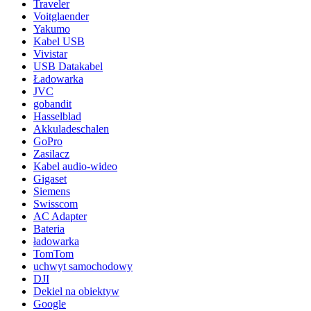
Traveler
Voitglaender
Yakumo
Kabel USB
Vivistar
USB Datakabel
Ładowarka
JVC
gobandit
Hasselblad
Akkuladeschalen
GoPro
Zasilacz
Kabel audio-wideo
Gigaset
Siemens
Swisscom
AC Adapter
Bateria
ładowarka
TomTom
uchwyt samochodowy
DJI
Dekiel na obiektyw
Google