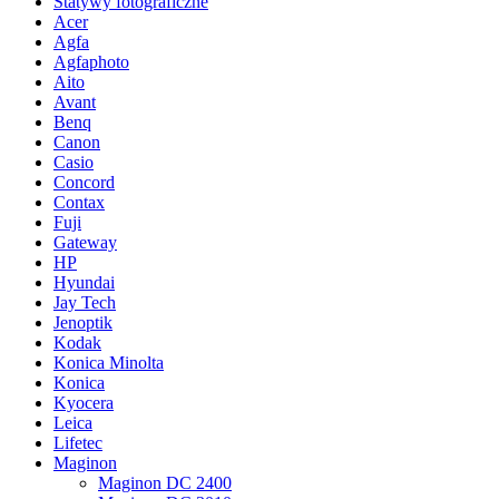
Statywy fotograficzne
Acer
Agfa
Agfaphoto
Aito
Avant
Benq
Canon
Casio
Concord
Contax
Fuji
Gateway
HP
Hyundai
Jay Tech
Jenoptik
Kodak
Konica Minolta
Konica
Kyocera
Leica
Lifetec
Maginon
Maginon DC 2400