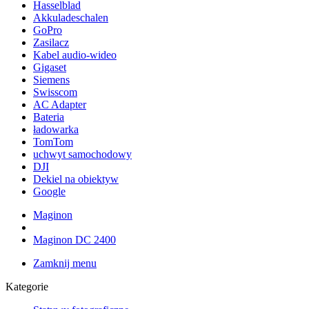
Hasselblad
Akkuladeschalen
GoPro
Zasilacz
Kabel audio-wideo
Gigaset
Siemens
Swisscom
AC Adapter
Bateria
ładowarka
TomTom
uchwyt samochodowy
DJI
Dekiel na obiektyw
Google
Maginon
Maginon DC 2400
Zamknij menu
Kategorie