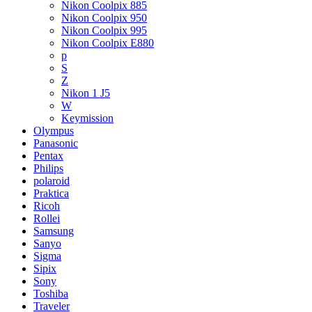
Nikon Coolpix 885
Nikon Coolpix 950
Nikon Coolpix 995
Nikon Coolpix E880
p
S
Z
Nikon 1 J5
W
Keymission
Olympus
Panasonic
Pentax
Philips
polaroid
Praktica
Ricoh
Rollei
Samsung
Sanyo
Sigma
Sipix
Sony
Toshiba
Traveler