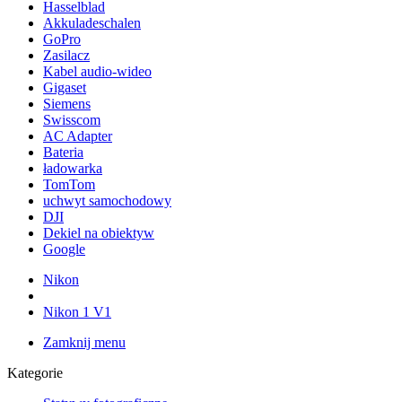
Hasselblad
Akkuladeschalen
GoPro
Zasilacz
Kabel audio-wideo
Gigaset
Siemens
Swisscom
AC Adapter
Bateria
ładowarka
TomTom
uchwyt samochodowy
DJI
Dekiel na obiektyw
Google
Nikon
Nikon 1 V1
Zamknij menu
Kategorie