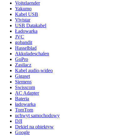
Voitglaender
Yakumo
Kabel USB
Vivistar
USB Datakabel
Ładowarka
JVC
gobandit
Hasselblad
Akkuladeschalen
GoPro
Zasilacz
Kabel audio-wideo
Gigaset
Siemens
Swisscom
AC Adapter
Bateria
ładowarka
TomTom
uchwyt samochodowy
DJI
Dekiel na obiektyw
Google