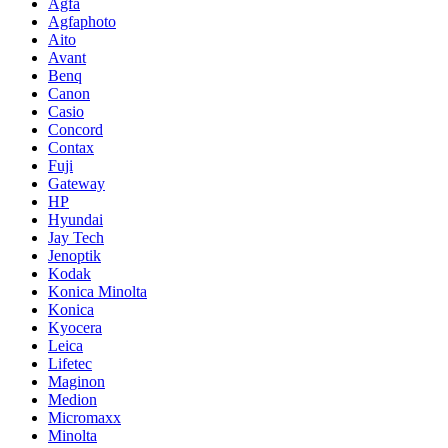
Agfa
Agfaphoto
Aito
Avant
Benq
Canon
Casio
Concord
Contax
Fuji
Gateway
HP
Hyundai
Jay Tech
Jenoptik
Kodak
Konica Minolta
Konica
Kyocera
Leica
Lifetec
Maginon
Medion
Micromaxx
Minolta