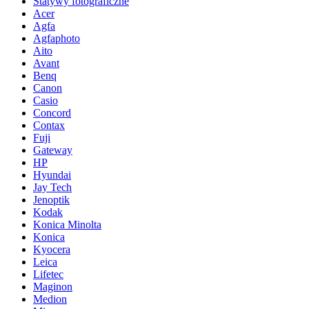
Statywy fotograficzne
Acer
Agfa
Agfaphoto
Aito
Avant
Benq
Canon
Casio
Concord
Contax
Fuji
Gateway
HP
Hyundai
Jay Tech
Jenoptik
Kodak
Konica Minolta
Konica
Kyocera
Leica
Lifetec
Maginon
Medion