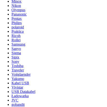
Minox
Nikon
Olympus
Panasonic
Pentax
Philips
polaroid
Praktica
Ricoh
Rollei
Samsung
Sanyo
Sigma
Sipix
Sony
Toshiba
Traveler
Voitglaender
Yakumo
Kabel USB
Vivistar
USB Datakabel
Ładowarka
JVC
gobandit