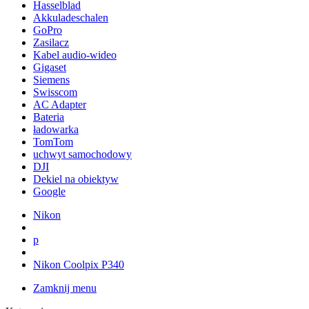
Hasselblad
Akkuladeschalen
GoPro
Zasilacz
Kabel audio-wideo
Gigaset
Siemens
Swisscom
AC Adapter
Bateria
ładowarka
TomTom
uchwyt samochodowy
DJI
Dekiel na obiektyw
Google
Nikon
p
Nikon Coolpix P340
Zamknij menu