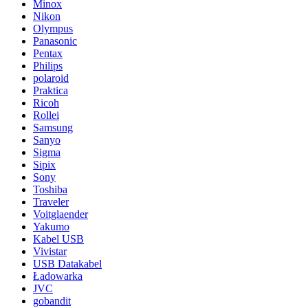
Minox
Nikon
Olympus
Panasonic
Pentax
Philips
polaroid
Praktica
Ricoh
Rollei
Samsung
Sanyo
Sigma
Sipix
Sony
Toshiba
Traveler
Voitglaender
Yakumo
Kabel USB
Vivistar
USB Datakabel
Ładowarka
JVC
gobandit