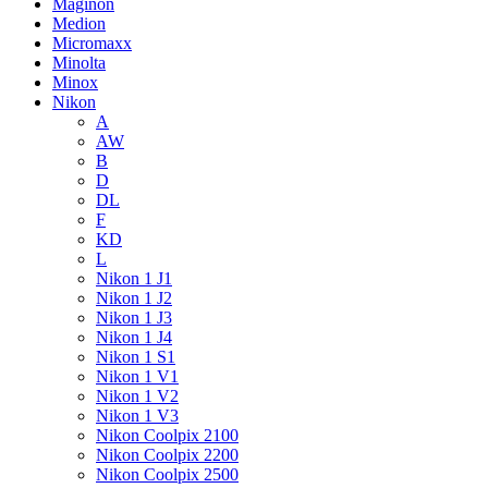
Maginon
Medion
Micromaxx
Minolta
Minox
Nikon
A
AW
B
D
DL
F
KD
L
Nikon 1 J1
Nikon 1 J2
Nikon 1 J3
Nikon 1 J4
Nikon 1 S1
Nikon 1 V1
Nikon 1 V2
Nikon 1 V3
Nikon Coolpix 2100
Nikon Coolpix 2200
Nikon Coolpix 2500