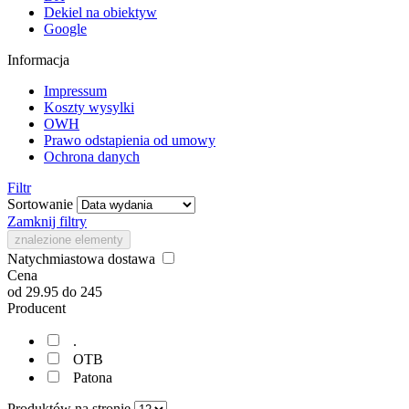
Dekiel na obiektyw
Google
Informacja
Impressum
Koszty wysylki
OWH
Prawo odstapienia od umowy
Ochrona danych
Filtr
Sortowanie
Zamknij filtry
znalezione elementy
Natychmiastowa dostawa
Cena
od
29.95
do
245
Producent
.
OTB
Patona
Produktów na stronie