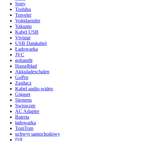
Sony
Toshiba
Traveler
Voitglaender
Yakumo
Kabel USB
Vivistar
USB Datakabel
Ładowarka
JVC
gobandit
Hasselblad
Akkuladeschalen
GoPro
Zasilacz
Kabel audio-wideo
Gigaset
Siemens
Swisscom
AC Adapter
Bateria
ładowarka
TomTom
uchwyt samochodowy
DJI