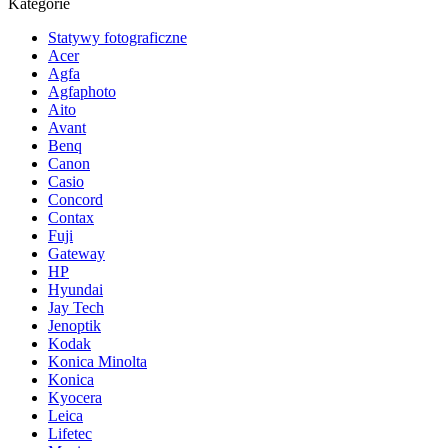
Kategorie
Statywy fotograficzne
Acer
Agfa
Agfaphoto
Aito
Avant
Benq
Canon
Casio
Concord
Contax
Fuji
Gateway
HP
Hyundai
Jay Tech
Jenoptik
Kodak
Konica Minolta
Konica
Kyocera
Leica
Lifetec