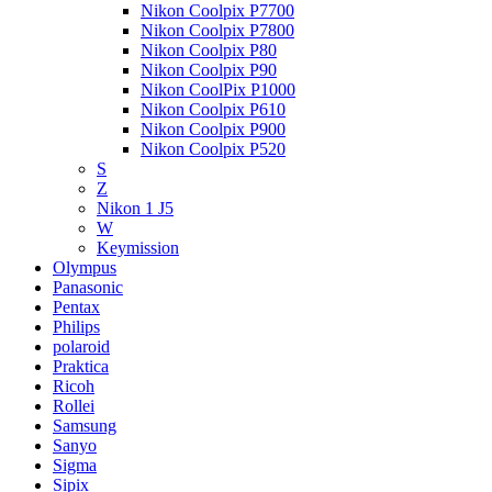
Nikon Coolpix P7700
Nikon Coolpix P7800
Nikon Coolpix P80
Nikon Coolpix P90
Nikon CoolPix P1000
Nikon Coolpix P610
Nikon Coolpix P900
Nikon Coolpix P520
S
Z
Nikon 1 J5
W
Keymission
Olympus
Panasonic
Pentax
Philips
polaroid
Praktica
Ricoh
Rollei
Samsung
Sanyo
Sigma
Sipix