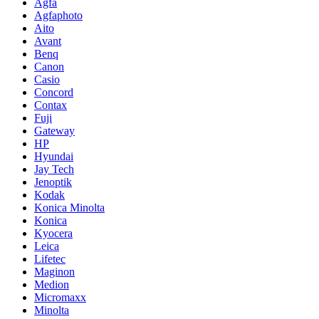
Agfa
Agfaphoto
Aito
Avant
Benq
Canon
Casio
Concord
Contax
Fuji
Gateway
HP
Hyundai
Jay Tech
Jenoptik
Kodak
Konica Minolta
Konica
Kyocera
Leica
Lifetec
Maginon
Medion
Micromaxx
Minolta